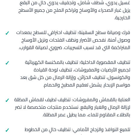
غسيل يدوي، شطف شامل، وتجفيف يدوي خالٍ من البقع.
يزيل غبار الصحراء والأوساخ وتراكم الملح من جميع الأسطح
الخارجية.
فرك وصيانة سطح السفينة: تنظيف احترافي للسطح بمعدات
وصول آمنة. نفحص الأضرار ونظف الفتحات ونزيل الأوساخ
المتراكمة التي قد تسبب التسريبات. ضروري لصيانة القوارب.
تنظيف المقصورة الداخلية: تنظيف بالمكنسة الكهربائية
لجميع الأرضيات والمفروشات، تنظيف لوحة القيادة
والكونسول، تنظيف الخزائن، وإزالة الرمال من كل شق بعد
مواسم الإبحار. يشمل تعقيم المطبخ والحمام.
العناية بالقماش والمفروشات: تنظيف لطيف لقماش المظلة
لإزالة الرمال والغبار والبقع. نستخدم منتجات متخصصة لا تضر
بالطلاء المقاوم للماء، مما يطيل عمر المظلة.
تلميع النوافذ والزجاج الأمامي: تنظيف خالٍ من الخطوط