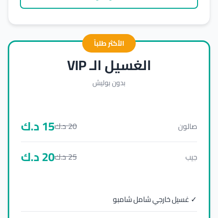
الأكثر طلباً
الغسيل الـ VIP
بدون بوليش
15
د.ك
20
د.ك
صالون
20
د.ك
25
د.ك
جيب
✓ غسيل خارجي شامل شامبو