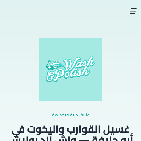
☰
عناية بحرية متخصصة
غسيل القوارب واليخوت في
أبو حليفة — واش اند بوليش