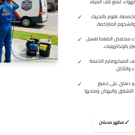
واء، لمنع تلف المياه.
خصصة، نقوم بالتحريك
الشحوم المتراكمة.
اء منخفض الضغط لغسل
 بالإلكترونيات.
الميكروفايبر الناعمة
 والتآكل.
غير دهني على جميع
 التشقق والبهتان ومنحها
✓
مظهر محسّن