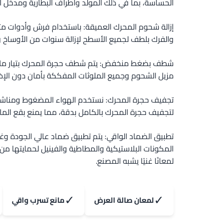
الحساسة، بما في ذلك المولد وأطراف البطارية ومدخل اله
إزالة شحوم المحرك العميقة: باستخدام فرش وأدوات مت
والفرك بلطف لجميع الأسطح لإزالة سنوات من الأوساخ و
شطف بضغط منخفض: يتم شطف حجرة المحرك بتيار م
مزيل الشحوم وجميع الملوثات المفككة بأمان دون الإضرار
تجفيف حجرة المحرك: نستخدم الهواء المضغوط ومناشف 
لتجفيف حجرة المحرك بالكامل بدقة، مما يمنع بقع الماء
تطبيق الضماد الواقي: يتم تطبيق ضماد عالي الجودة و
المكونات البلاستيكية والمطاطية والفينيل لحمايتها من
لمعانًا غنيًا يشبه المصنع.
✓
✓
لمعان صالة العرض
مانع تسرب واقي