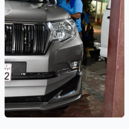
نتائج ممتازة