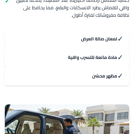
حماية القماش (إضافة اختيارية): بعد التنظيف، يمكننا تطبيق
واقي للقماش يطرد الانسكابات والبقع، مما يحافظ على
نظافة مفروشاتك لفترة أطول.
✓
لمعان صالة العرض
✓
مادة مانعة للتسرب واقية
✓
مظهر محسّن