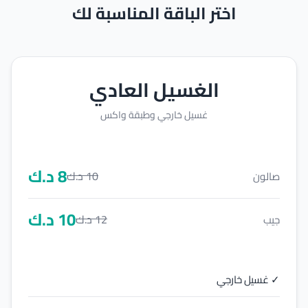
اختر الباقة المناسبة لك
الغسيل العادي
غسيل خارجي وطبقة واكس
8
د.ك
10
د.ك
صالون
10
د.ك
12
د.ك
جيب
✓ غسيل خارجي