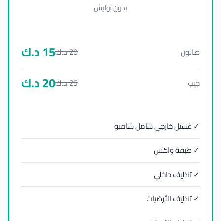
بدون بوليش
15
د.ك
20
د.ك
صالون
20
د.ك
25
د.ك
جيب
✓ غسيل خارجي شامل شامبو
✓ طبقة واكس
✓ تنظيف داخلي
✓ تنظيف الأرضيات