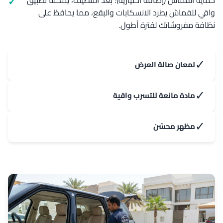
حماية القماش (إضافة اختيارية): بعد التنظيف، يمكننا تطبيق
واقي للقماش يطرد الانسكابات والبقع، مما يحافظ على
نظافة مفروشاتك لفترة أطول.
✓
لمعان صالة العرض
✓
مادة مانعة للتسرب واقية
✓
مظهر محسّن