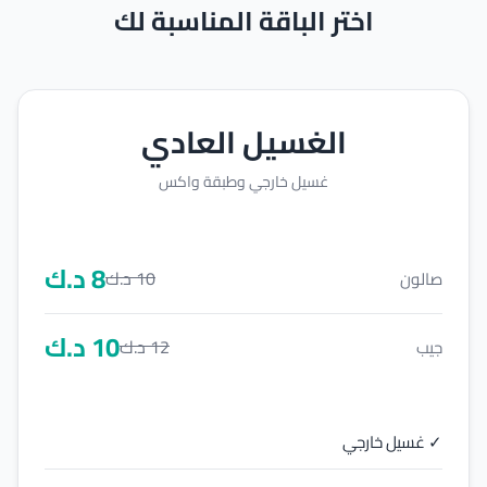
اختر الباقة المناسبة لك
الغسيل العادي
غسيل خارجي وطبقة واكس
8
د.ك
10
د.ك
صالون
10
د.ك
12
د.ك
جيب
✓ غسيل خارجي