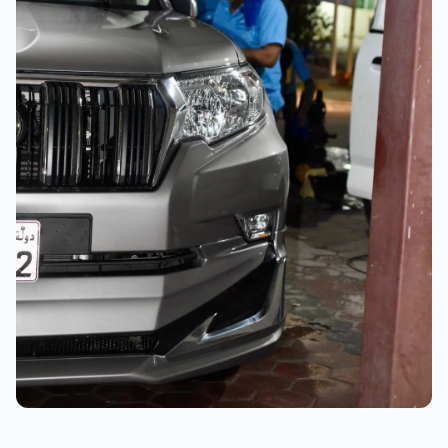
نتائج ممتازة