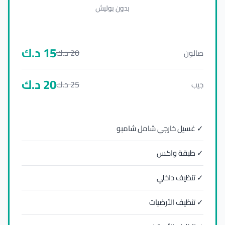
بدون بوليش
15
د.ك
20
د.ك
صالون
20
د.ك
25
د.ك
جيب
✓ غسيل خارجي شامل شامبو
✓ طبقة واكس
✓ تنظيف داخلي
✓ تنظيف الأرضيات