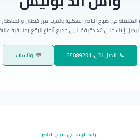
واش اند بوليش
 المتنقلة في صباح الناصر السكنية بالقرب من خيطان والمناطق ا
ال 40 دقيقة. نزيل جميع أنواع البقع بحترافية عالية جداً.
📞
اتصل الآن: 65089201
💬
واتساب
إزالة البقع في صباح الناصر