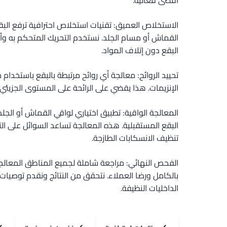
أقصى فعالية.
الاستخلاص العميق: تقنيات استخلاص احترافية ترفع ال
القماش أو مسام الجلد. نستخدم التحريك المتحكم به وأ
البقع دون إتلاف المواد.
تحييد الروائح: معالجة أي روائح مرتبطة بالبقع باستخدام
الإنزيمات. هذا يقضي على الرائحة على المستوى الجزيئي ب
المعالجة الواقية: تطبيق اختياري لواقي القماش أو الجلد
البقع المستقبلية. هذه المعالجة تساعد السوائل على ا
تنظيف الانسكابات الطازجة.
الفحص النهائي: مراجعة شاملة لجميع المناطق المعالجة
بالكامل ورضا العملاء. نتحقق من النتائج ونقدم توصيات 
الداخليات النظيفة.