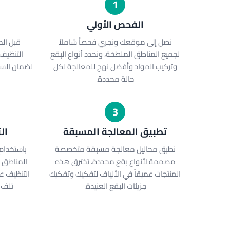
1
الفحص الأولي
نصل إلى موقعك ونجري فحصاً شاملاً
قبل الم
لجميع المناطق الملطخة، ونحدد أنواع البقع
التنظيف
وتركيب المواد وأفضل نهج للمعالجة لكل
لضمان السل
حالة محددة.
3
تطبيق المعالجة المسبقة
ال
نطبق محاليل معالجة مسبقة متخصصة
باستخدام
مصممة لأنواع بقع محددة. تخترق هذه
المناطق 
المنتجات عميقاً في الألياف لتفكيك وتفكيك
التنظيف عم
جزيئات البقع العنيدة.
تلف 