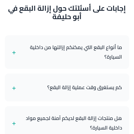
إجابات على أسئلتك حول إزالة البقع في
أبو حليفة
ما أنواع البقع التي يمكنكم إزالتها من داخلية
+
السيارة؟
نتخصص في إزالة جميع أنواع البقع بما في ذلك القهوة
والشاي والمشروبات الغازية وانسكابات الطعام والحبر
+
كم يستغرق وقت عملية إزالة البقع؟
والزيت والشحوم والمكياج والدم وبقع الحيوانات الأليفة
والأوساخ العامة. منتجاتنا وتقنياتنا الاحترافية فعالة على
أسطح القماش والجلد والفينيل.
تستغرق معظم معالجات إزالة البقع 45-90 دقيقة حسب
عدد وحجم وشدة البقع. نعمل بكفاءة مع ضمان
هل منتجات إزالة البقع لديكم آمنة لجميع مواد
+
المعالجة الشاملة ووقت التجفيف المناسب للحصول على
داخلية السيارة؟
أفضل النتائج.