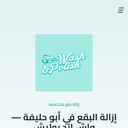
☰
إزالة بقع متخصصة
إزالة البقع في أبو حليفة —
واش اند بوليش