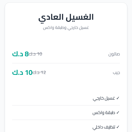
الغسيل العادي
غسيل خارجي وطبقة واكس
8
د.ك
10
د.ك
صالون
10
د.ك
12
د.ك
جيب
✓ غسيل خارجي
✓ طبقة واكس
✓ تنظيف داخلي