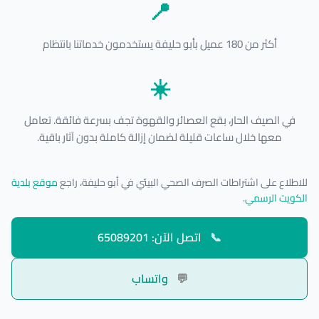
📍
أكثر من 180 عميل بأبو حليفة يستخدمون خدماتنا بانتظام
☀️
في الصيف الحار، بقع العصائر والقهوة تجف بسرعة فائقة. تعامل
معها خلال ساعات قليلة لضمان إزالة كاملة بدون آثار باقية.
للاطلاع على اشتراطات الصرف الصحي البيئي في أبو حليفة، راجع
موقع بلدية
الكويت الرسمي
.
📞
اتصل الآن: 65089201
💬
واتساب