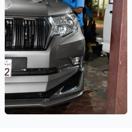
نتائج ممتازة