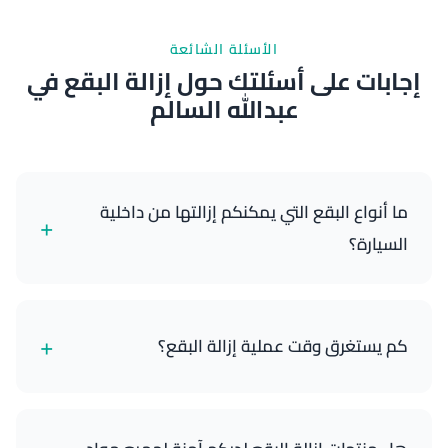
الأسئلة الشائعة
إجابات على أسئلتك حول إزالة البقع في
عبدالله السالم
ما أنواع البقع التي يمكنكم إزالتها من داخلية
+
السيارة؟
نتخصص في إزالة جميع أنواع البقع بما في ذلك القهوة
والشاي والمشروبات الغازية وانسكابات الطعام والحبر
+
كم يستغرق وقت عملية إزالة البقع؟
والزيت والشحوم والمكياج والدم وبقع الحيوانات الأليفة
والأوساخ العامة. منتجاتنا وتقنياتنا الاحترافية فعالة على
أسطح القماش والجلد والفينيل.
تستغرق معظم معالجات إزالة البقع 45-90 دقيقة حسب
عدد وحجم وشدة البقع. نعمل بكفاءة مع ضمان