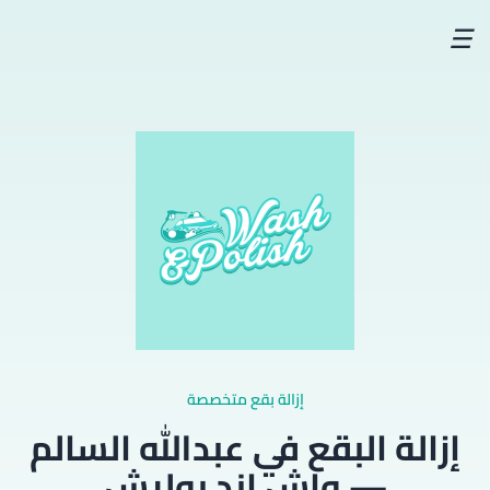
☰
إزالة بقع متخصصة
إزالة البقع في عبدالله السالم
— واش اند بوليش