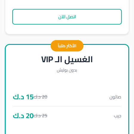
اتصل الآن
الأكثر طلباً
الغسيل الـ VIP
بدون بوليش
15
د.ك
20
د.ك
صالون
20
د.ك
25
د.ك
جيب