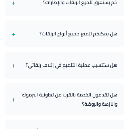
+
كم يستغرق تلميع الرنقات والإطارات؟
عادة ما تستغرق الخدمة 45-60 دقيقة، حسب حالة
وتعقيد عجلاتك.
+
هل يمكنكم تلميع جميع أنواع الرنقات؟
نعم، يمكننا تلميع معظم أنواع الرنقات، بما في ذلك
الألمنيوم والكروم والألومنيوم. نستخدم منتجات محددة
+
هل ستتسبب عملية التلميع في إتلاف رنقاتي؟
لكل مادة.
لا، فنيونا مدربون تدريباً عالياً ويستخدمون مركبات وتقنيات
احترافية آمنة لعجلاتك ولن تسبب أي ضرر.
هل تقدمون الخدمة بالقرب من تعاونية اليرموك
+
والنزهة والروضة؟
نعم، خدماتنا تغطي كامل منطقة اليرموك والمناطق
المجاورة بما فيها النزهة والروضة وتعاونية اليرموك.