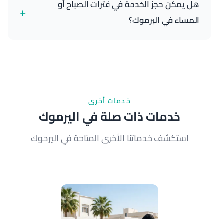
هل يمكن حجز الخدمة في فترات الصباح أو
+
اتصل بنا على 65089201 لحجز الخدمة في موقعك.
المساء في اليرموك؟
نعم، نقدم خدماتنا في أوقات مرنة تناسب جدولك. اتصل
بنا على 65089201 لاختيار الوقت الأنسب لك صباحاً أو
مساءً.
خدمات أخرى
خدمات ذات صلة في اليرموك
استكشف خدماتنا الأخرى المتاحة في اليرموك