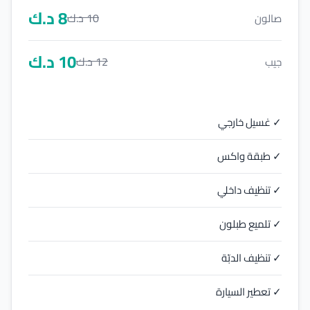
8
د.ك
10
د.ك
صالون
10
د.ك
12
د.ك
جيب
✓ غسيل خارجي
✓ طبقة واكس
✓ تنظيف داخلي
✓ تلميع طبلون
✓ تنظيف الدبّة
✓ تعطير السيارة