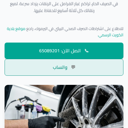
في الصيف الحار، تراكم غبار الفرامل على الرنقات يزداد سرعة. لميع
رنقاتك كل ثلاثة أسابيع للحفاظ عليها.
للاطلاع على اشتراطات الصرف الصحي البيئي في اليرموك، راجع
موقع بلدية
الكويت الرسمي
.
📞
اتصل الآن: 65089201
💬
واتساب