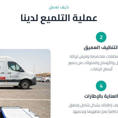
كيف نعمل
عملية التلميع لدينا
2
لتنظيف العميق
نظفات متخصصة وفرش لإزالة
مل والأوساخ والملوثات من جميع
أسطح الرنقات.
4
لعناية بالإطارات
يف إطاراتك بشكل شامل ونطبق
احترافياً يعزز مظهرها ويحميها.