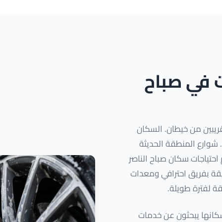
ت في صباح
ريبين من خيطان. السكان
شوارع المنطقة الحديثة
احتياجات سكان صباح الناصر
رون الراحة والسرعة. نصل إليك خلال 40 دقيقة بفريق احترافي ومعدات
قة لفترة طويلة.
سكانها يبحثون عن خدمات