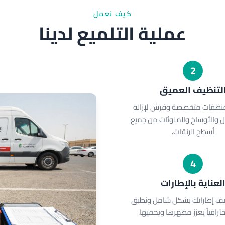
كيف نعمل
عملية التلميع لدينا
2
لتنظيف العميق
نظفات متخصصة وفرش لإزالة
مل والأوساخ والملوثات من جميع
أسطح الرنقات.
4
لعناية بالإطارات
يف إطاراتك بشكل شامل ونطبق
احترافياً يعزز مظهرها ويحميها.