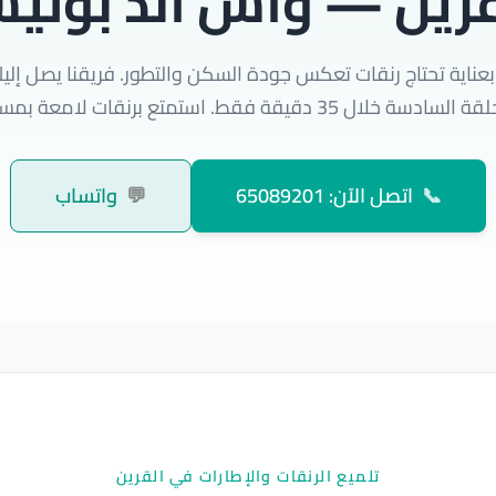
قرين — واش اند بولي
عناية تحتاج رنقات تعكس جودة السكن والتطور. فريقنا يصل إلي
 دقيقة فقط. استمتع برنقات لامعة بمستوى عالمي.
📞
اتصل الآن: 65089201
💬
واتساب
تلميع الرنقات والإطارات في القرين