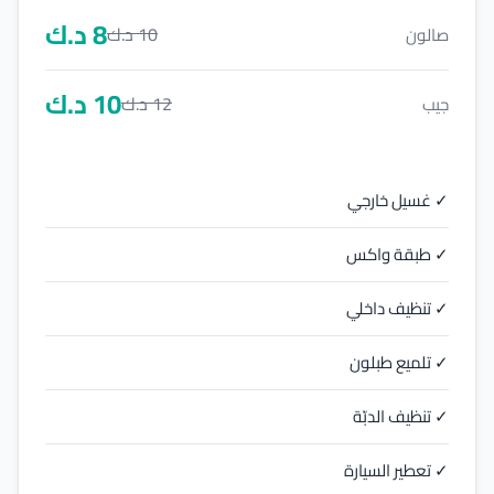
8
د.ك
10
د.ك
صالون
10
د.ك
12
د.ك
جيب
✓ غسيل خارجي
✓ طبقة واكس
✓ تنظيف داخلي
✓ تلميع طبلون
✓ تنظيف الدبّة
✓ تعطير السيارة