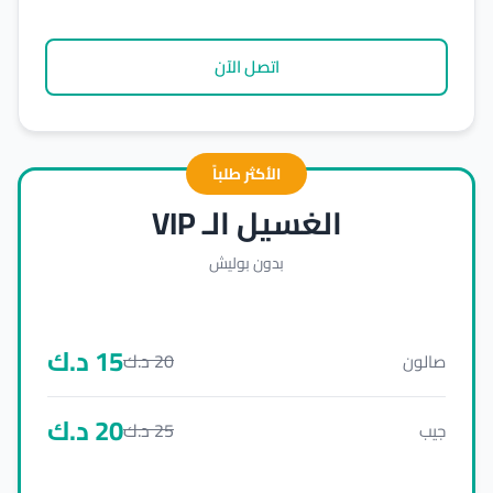
اتصل الآن
الأكثر طلباً
الغسيل الـ VIP
بدون بوليش
15
د.ك
20
د.ك
صالون
20
د.ك
25
د.ك
جيب