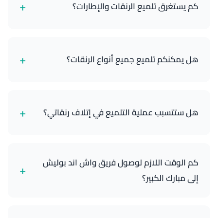
+
كم يستغرق تلميع الرنقات والإطارات؟
عادة ما تستغرق الخدمة 45-60 دقيقة، حسب حالة
وتعقيد عجلاتك.
+
هل يمكنكم تلميع جميع أنواع الرنقات؟
نعم، يمكننا تلميع معظم أنواع الرنقات، بما في ذلك
الألمنيوم والكروم والألومنيوم. نستخدم منتجات محددة
+
هل ستتسبب عملية التلميع في إتلاف رنقاتي؟
لكل مادة.
لا، فنيونا مدربون تدريباً عالياً ويستخدمون مركبات وتقنيات
احترافية آمنة لعجلاتك ولن تسبب أي ضرر.
كم الوقت اللازم لوصول فريق واش اند بوليش
+
إلى مبارك الكبير؟
فريقنا يصل إلى أي عنوان في مبارك الكبير خلال 40 دقيقة
من تأكيد الحجز. نعمل طوال أيام الأسبوع بما فيها