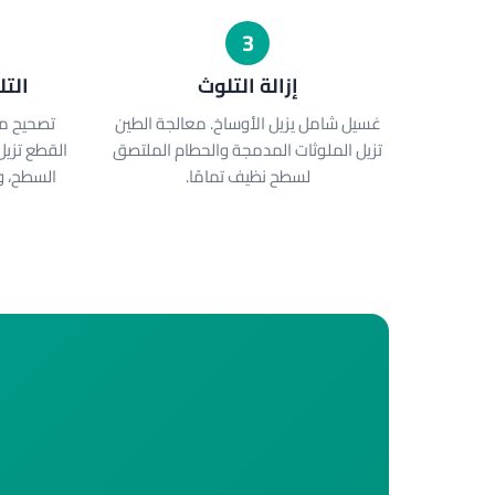
3
إزالة التلوث
الت
غسيل شامل يزيل الأوساخ. معالجة الطين
تصحيح من
تزيل الملوثات المدمجة والحطام الملتصق
القطع تزيل
لسطح نظيف تمامًا.
السطح، و