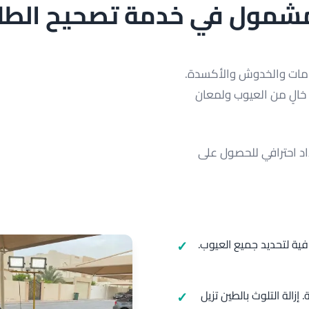
شمول في خدمة تصحيح الطلاء
لدوامات والخدوش والأكسدة.
خالٍ من العيوب ولمعان
د احترافي للحصول على
 فحص شامل باستخدام مصابيح LED احترافية لتحديد جميع العيوب.
الة التلوث بالطين تزيل