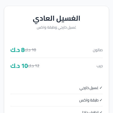
الغسيل العادي
غسيل خارجي وطبقة واكس
8
د.ك
10
د.ك
صالون
10
د.ك
12
د.ك
جيب
✓ غسيل خارجي
✓ طبقة واكس
✓ تنظيف داخلي