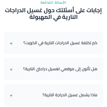
الأسئلة الشائعة
إجابات على أسئلتك حول غسيل الدراجات
النارية في المهبولة
+
كم تكلفة غسيل الدراجات النارية في الكويت؟
تبدأ خدمات غسيل الدراجات النارية لدينا من 8 دينار كويتي
للغسيل الخارجي الأساسي وتصل إلى 25 دينار كويتي
+
هل تأتون إلى موقعي لغسيل دراجتي النارية؟
للتفصيل المتميز الكامل. تعتمد الأسعار على نوع دراجتك
والباقة التي تختارها.
نعم! نحن خدمة متنقلة بالكامل. نحضر جميع معداتنا
والمياه ومستلزمات التنظيف والأدوات إلى موقعك في
+
ماذا يشمل غسيل الدراجة النارية؟
أي مكان في الكويت. سواء كانت دراجتك في منزلك أو
المرآب أو أي موقع آخر، نأتي إليك.