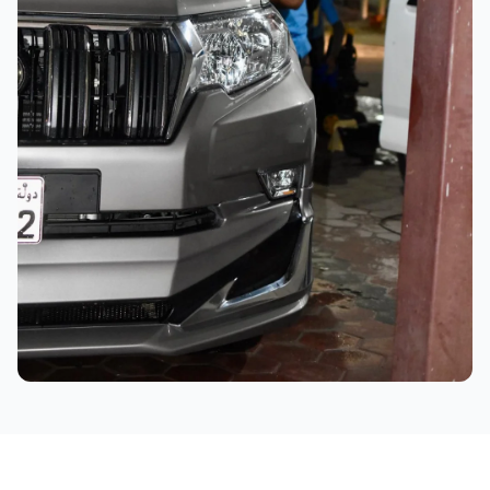
نتائج ممتازة