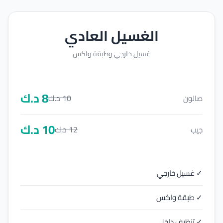
الغسيل العادي
غسيل خارجي وطبقة واكس
8
د.ك
10
د.ك
صالون
10
د.ك
12
د.ك
جيب
✓ غسيل خارجي
✓ طبقة واكس
✓ تنظيف داخلي