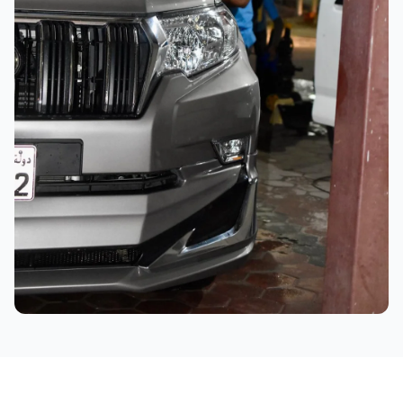
نتائج ممتازة