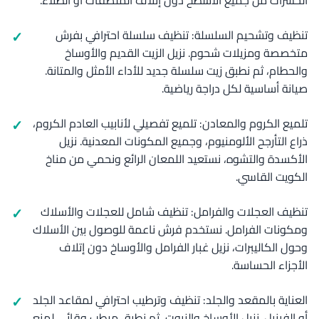
الحشرات من جميع الأسطح دون إتلاف الملصقات أو الطلاء.
تنظيف وتشحيم السلسلة: تنظيف سلسلة احترافي بفرش
متخصصة ومزيلات شحوم. نزيل الزيت القديم والأوساخ
والحطام، ثم نطبق زيت سلسلة جديد للأداء الأمثل والمتانة.
صيانة أساسية لكل دراجة رياضية.
تلميع الكروم والمعادن: تلميع تفصيلي لأنابيب العادم الكروم،
ذراع التأرجح الألومنيوم، وجميع المكونات المعدنية. نزيل
الأكسدة والتشوه، نستعيد اللمعان الرائع ونحمي من مناخ
الكويت القاسي.
تنظيف العجلات والفرامل: تنظيف شامل للعجلات والأسلاك
ومكونات الفرامل. نستخدم فرش ناعمة للوصول بين الأسلاك
وحول الكاليبرات، نزيل غبار الفرامل والأوساخ دون إتلاف
الأجزاء الحساسة.
العناية بالمقعد والجلد: تنظيف وترطيب احترافي لمقاعد الجلد
أو الفينيل. نزيل الأوساخ والزيوت، ثم نطبق مرطب وقائي لمنع