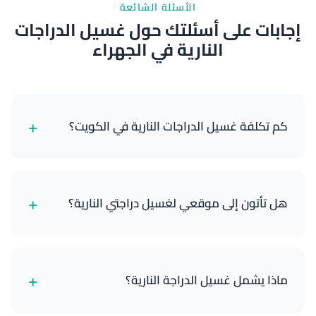
الأسئلة الشائعة
إجابات على أسئلتك حول غسيل الدراجات
النارية في الجهراء
+
كم تكلفة غسيل الدراجات النارية في الكويت؟
تبدأ خدمات غسيل الدراجات النارية لدينا من 8 دينار كويتي
للغسيل الخارجي الأساسي وتصل إلى 25 دينار كويتي
+
هل تأتون إلى موقعي لغسيل دراجتي النارية؟
للتفصيل المتميز الكامل. تعتمد الأسعار على نوع دراجتك
والباقة التي تختارها.
نعم! نحن خدمة متنقلة بالكامل. نحضر جميع معداتنا
والمياه ومستلزمات التنظيف والأدوات إلى موقعك في
+
ماذا يشمل غسيل الدراجة النارية؟
أي مكان في الكويت. سواء كانت دراجتك في منزلك أو
المرآب أو أي موقع آخر، نأتي إليك.