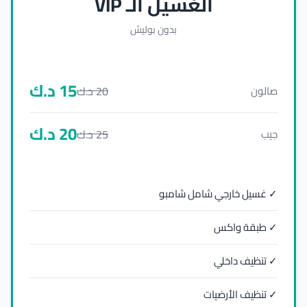
الغسيل الـ VIP
بدون بوليش
15
د.ك
20
د.ك
صالون
20
د.ك
25
د.ك
جيب
✓ غسيل خارجي شامل شامبو
✓ طبقة واكس
✓ تنظيف داخلي
✓ تنظيف الأرضيات