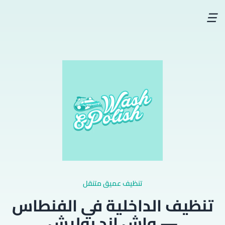
☰
تنظيف عميق متنقل
تنظيف الداخلية في الفنطاس
— واش اند بوليش