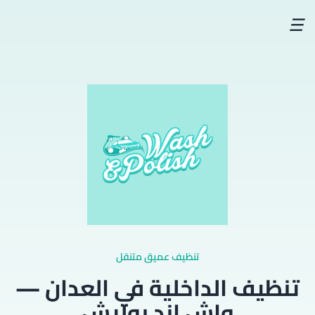
☰
تنظيف عميق متنقل
تنظيف الداخلية في العدان —
واش اند بوليش