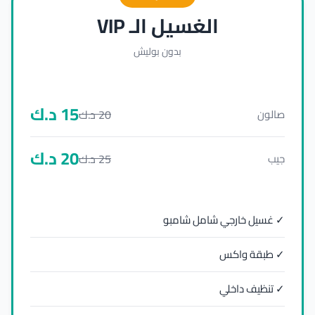
الغسيل الـ VIP
بدون بوليش
15
د.ك
20
د.ك
صالون
20
د.ك
25
د.ك
جيب
✓ غسيل خارجي شامل شامبو
✓ طبقة واكس
✓ تنظيف داخلي