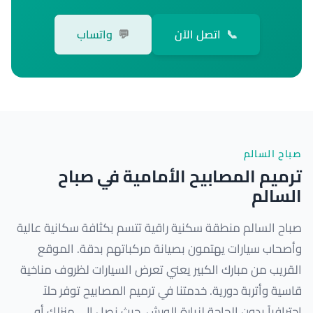
📞
اتصل الآن
💬
واتساب
صباح السالم
ترميم المصابيح الأمامية في صباح
السالم
صباح السالم منطقة سكنية راقية تتسم بكثافة سكانية عالية
وأصحاب سيارات يهتمون بصيانة مركباتهم بدقة. الموقع
القريب من مبارك الكبير يعني تعرض السيارات لظروف مناخية
قاسية وأتربة دورية. خدمتنا في ترميم المصابيح توفر حلاً
احترافياً بدون الحاجة لزيارة الورش، حيث نصل إلى منزلك أو