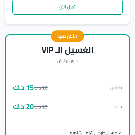
اتصل الآن
الأكثر طلباً
الغسيل الـ VIP
بدون بوليش
15
د.ك
20
د.ك
صالون
20
د.ك
25
د.ك
جيب
✓ غسيل خارجي شامل شامبو