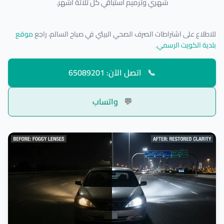
شهري وترميم استباقي كل ثلاثة أشهر.
للاطلاع على اشتراطات الصرف الصحي البيئي في صباح السالم، راجع
موقع
بلدية الكويت الرسمي
.
📞
اتصل الآن: 65089201
💬
واتساب