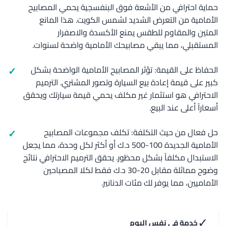
حماية احترافي من الأشعة فوق البنفسجية يحمي المصابيح
الأمامية من التعرض الشديد لشمس الكويت. هذا المانع
المتين والمقاوم للطقس يمنع الأكسدة والاصفرار
المستقبلي، مما يبقي مصابيحك الأمامية واضحة لسنوات.
الحفاظ على القيمة: تؤثر المصابيح الأمامية الواضحة بشكل
كبير على قيمة إعادة بيع السيارة وتصور المشتري. الترميم
الاحترافي هو استثمار غير مكلف يحمي قيمة سيارتك ويحقق
أسعاراً أعلى عند البيع.
حل فعال من حيث التكلفة: تكلف مجموعات المصابيح
الأمامية الجديدة 100-500 د.ك أو أكثر لكل وحدة، مما يجعل
الاستبدال مكلفاً بشكل محظور. يحقق الترميم الاحترافي نتائج
وضوح مماثلة مقابل 20-30 د.ك فقط لكلا المصباحين
الأماميين، مما يوفر لك مئات الدنانير.
✓
خدمة في نفس اليوم