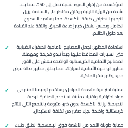
المؤكسدة من إخراج الضوء بنسبة تصل إلى 50٪، مما يحد
بشدة من الرؤية الليلية ويخلق مخاطر على السلامة. يزيل
الترميم الاحترافي طبقة الأكسدة، مما يستعيد السطوع
الكامل ويحسن بشكل كبير إضاءة الطريق والثقة عند القيادة
بعد حلول الظلام.
استعادة المظهر: تجعل المصابيح الأمامية الصفراء الضبابية
حتى السيارات المحافظ عليها جيداً تبدو قديمة ومهملة.
المصابيح الأمامية الكريستالية الواضحة تنعش على الفور
مظهر الواجهة الأمامية لسيارتك، مما يخلق مظهر صالة عرض
جديد يظهر فخر الملكية.
عملية احترافية متعددة المراحل: يستخدم ترميمنا المنهجي
مواد احترافية وتقنيات مثبتة. نستخدم الصنفرة الرطبة
التدريجية لإزالة الأكسدة بدون ضرر، متبوعة بالتلميع الآلي لنتائج
كريستالية واضحة بجزء صغير من تكلفة الاستبدال.
حماية طويلة الأمد من الأشعة فوق البنفسجية: نطبق طلاء