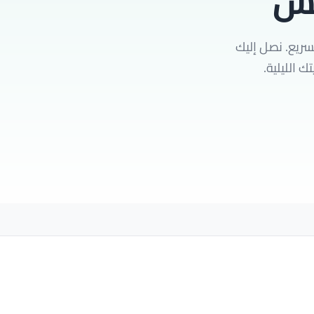
يش
لسريع. نصل إليك