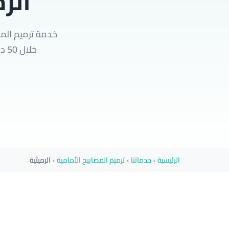
الر
خدمة ترميم المص
خلال 50 دقيقة لاستعادة وضوح مصابيحك الكريستالي. احجز الآن وأمّن رؤيتك الليلية.
الرئيسية
›
خدماتنا
›
ترميم المصابيح الأمامية
›
الرميثية