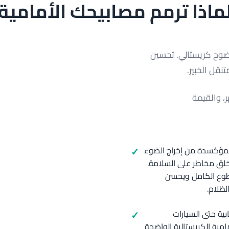
ماذا ترمم مصابيحك الأمامية
وضوح كريستالي. تحسين
تنقل الخبير.
، والقيمة
 المؤكسدة من إخراج الضوء
يلية ويخلق مخاطر على السلامة.
سطوع الكامل ويحسن
لظلام.
بية حتى السيارات
امية الكريستالية الواضحة