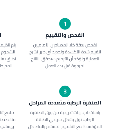
1
الفحص والتقييم
ا
نفحص بدقة كلا المصباحين الأماميين
يتم تنظيف
لتقييم شدة الأكسدة وتحديد أي ضرر. نشرح
الشحوم ال
العملية ونؤكد أن الترميم سيحقق النتائج
نطبق بعنا
المرجوة قبل بدء العمل.
المحيط،
3
الصنفرة الرطبة متعددة المراحل
باستخدام درجات تدريجية من ورق الصنفرة
ملمع ثنا
الرطب، نزيل بشكل منهجي الطبقة
متخصصة ي
المؤكسدة مع التشحيم المستمر بالماء. كل
ويستعيد 