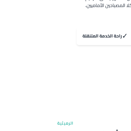
لة مقابل 20-30 د.ك فقط لكلا المصباحين الأماميين،
✓
راحة الخدمة المتنقلة
الرميثية