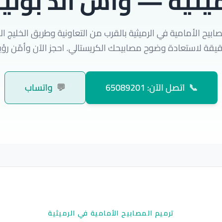
ميثية — واش اند بول
ابيح الأمامية في الرميثية بالقرب من التعاونية وطريق الخليج ا
📞
اتصل الآن: 65089201
💬
واتساب
ترميم المصابيح الأمامية في الرميثية