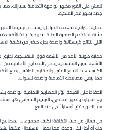
تنعش على الفور مظهر الواجهة الأمامية لسيارتك، مما
جديد يظهر فخر الملكية.
عملية احترافية متعددة المراحل: يستخدم ترميمنا المنه
مثبتة. نستخدم الصنفرة الرطبة التدريجية لإزالة الأكسدة 
الآلي لنتائج كريستالية واضحة بجزء صغير من تكلفة الاست
حماية طويلة الأمد من الأشعة فوق البنفسجية: نطبق ط
الأشعة فوق البنفسجية يحمي المصابيح الأمامية من 
الكويت. هذا المانع المتين والمقاوم للطقس يمنع الأكس
مما يبقي مصابيحك الأمامية واضحة لسنوات.
الحفاظ على القيمة: تؤثر المصابيح الأمامية الواضحة بش
بيع السيارة وتصور المشتري. الترميم الاحترافي هو است
سيارتك ويحقق أسعاراً أعلى عند البيع.
د.ك أو أكثر لكل وحدة، مما يجعل الاستبدال مكلفاً بش