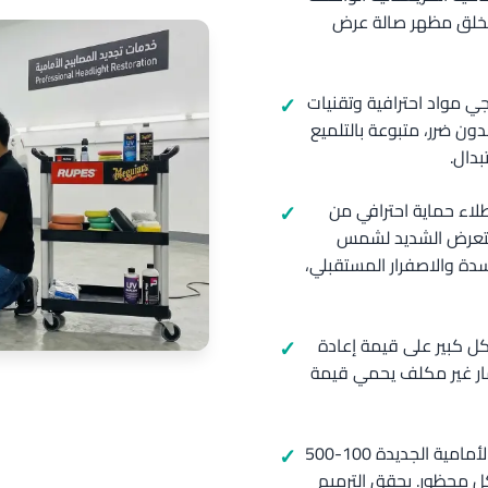
 يخلق مظهر صالة عرض
جي مواد احترافية وتقنيات
بدون ضرر، متبوعة بالتلميع
بدال.
لاء حماية احترافي من
التعرض الشديد لشمس
دة والاصفرار المستقبلي،
كل كبير على قيمة إعادة
ثمار غير مكلف يحمي قيمة
حل فعال من حيث التكلفة: تكلف مجموعات المصابيح الأمامية الجديدة 100-500
كل محظور. يحقق الترميم