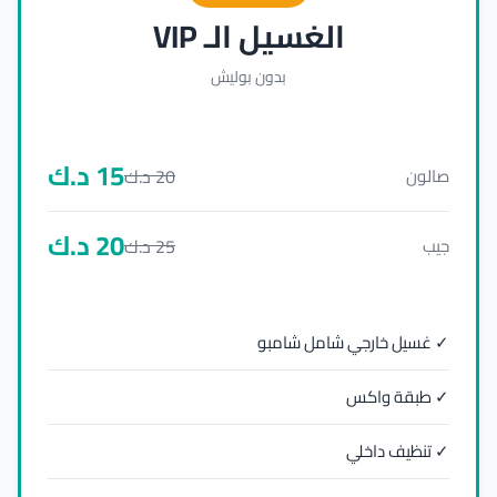
الغسيل الـ VIP
بدون بوليش
15
د.ك
20
د.ك
صالون
20
د.ك
25
د.ك
جيب
✓ غسيل خارجي شامل شامبو
✓ طبقة واكس
✓ تنظيف داخلي