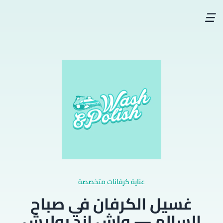
☰
عناية كرفانات متخصصة
غسيل الكرفان في صباح
السالم — واش اند بوليش