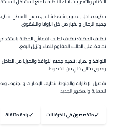
الأختام والتسريبات أثناء التنظيف لمنع المشاكل المستقبل
تنظيف داخلي عميق: شفط شامل، مسح الأسطح، تنظيف ا
جميع الرمال والغبار من كل الزوايا والشقوق.
تنظيف المظلة: تنظيف لطيف لقماش المظلة باستخدا
تحافظ على الطلاء المقاوم للماء وتزيل البقع.
النوافذ والمرايا: تلميع جميع النوافذ والمرايا من الداخل
وضوح مثالي خالٍ من الخطوط.
تفصيل الإطارات والجنوط: تنظيف الإطارات والجنوط، وتطب
للحماية والمظهر الجديد.
✓
✓
متخصصون في الكرفانات
راحة متنقلة