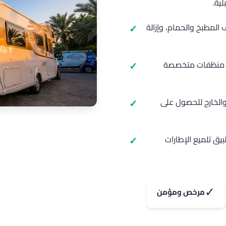
ية.
لمطبخ والحمام، وإزالة
م منظفات متخصصة
 والخارج للحصول على
يق تلميع الإطارات
✓
مرخص ومؤمن