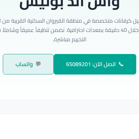
واش اند بوليش
 كرفانات متخصصة في منطقة القيروان السكنية القريبة من ال
فريقنا يصل إليك خلال 40 دقيقة بمعدات احترافية. نضمن تنظيفاً عميقاً وشا
التخييم مباشرة.
📞
اتصل الآن: 65089201
💬
واتساب