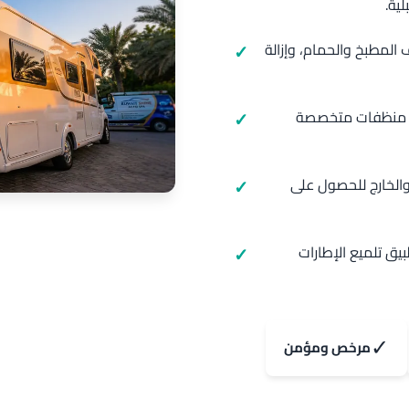
ية.
لمطبخ والحمام، وإزالة
م منظفات متخصصة
 والخارج للحصول على
يق تلميع الإطارات
✓
مرخص ومؤمن