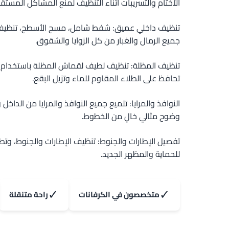
الأختام والتسريبات أثناء التنظيف لمنع المشاكل المستقبل
تنظيف داخلي عميق: شفط شامل، مسح الأسطح، تنظيف ا
جميع الرمال والغبار من كل الزوايا والشقوق.
تنظيف المظلة: تنظيف لطيف لقماش المظلة باستخدا
تحافظ على الطلاء المقاوم للماء وتزيل البقع.
النوافذ والمرايا: تلميع جميع النوافذ والمرايا من الداخل
وضوح مثالي خالٍ من الخطوط.
تفصيل الإطارات والجنوط: تنظيف الإطارات والجنوط، وتطب
للحماية والمظهر الجديد.
✓
✓
متخصصون في الكرفانات
راحة متنقلة