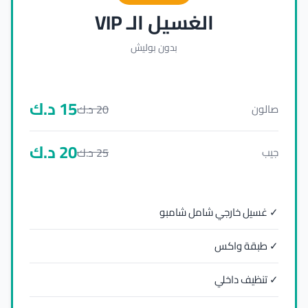
الغسيل الـ VIP
بدون بوليش
15
د.ك
20
د.ك
صالون
20
د.ك
25
د.ك
جيب
✓ غسيل خارجي شامل شامبو
✓ طبقة واكس
✓ تنظيف داخلي