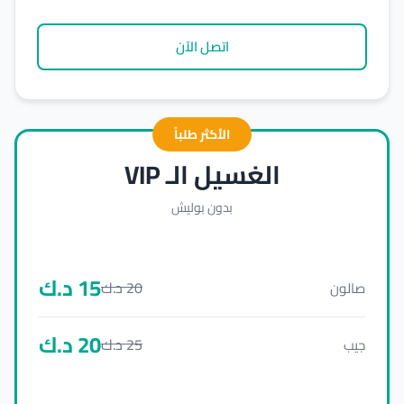
اتصل الآن
الأكثر طلباً
الغسيل الـ VIP
بدون بوليش
15
د.ك
20
د.ك
صالون
20
د.ك
25
د.ك
جيب