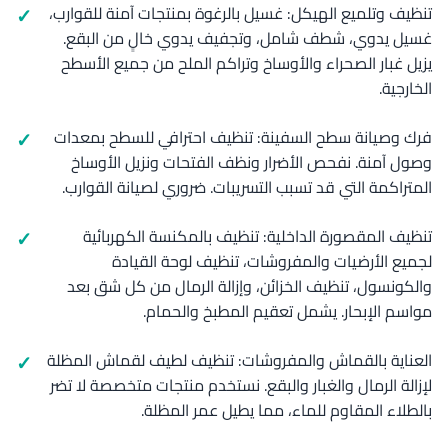
تنظيف وتلميع الهيكل: غسيل بالرغوة بمنتجات آمنة للقوارب،
غسيل يدوي، شطف شامل، وتجفيف يدوي خالٍ من البقع.
يزيل غبار الصحراء والأوساخ وتراكم الملح من جميع الأسطح
الخارجية.
فرك وصيانة سطح السفينة: تنظيف احترافي للسطح بمعدات
وصول آمنة. نفحص الأضرار ونظف الفتحات ونزيل الأوساخ
المتراكمة التي قد تسبب التسريبات. ضروري لصيانة القوارب.
تنظيف المقصورة الداخلية: تنظيف بالمكنسة الكهربائية
لجميع الأرضيات والمفروشات، تنظيف لوحة القيادة
والكونسول، تنظيف الخزائن، وإزالة الرمال من كل شق بعد
مواسم الإبحار. يشمل تعقيم المطبخ والحمام.
العناية بالقماش والمفروشات: تنظيف لطيف لقماش المظلة
لإزالة الرمال والغبار والبقع. نستخدم منتجات متخصصة لا تضر
بالطلاء المقاوم للماء، مما يطيل عمر المظلة.