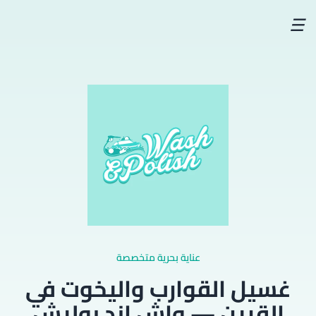
☰
عناية بحرية متخصصة
غسيل القوارب واليخوت في
القرين — واش اند بوليش