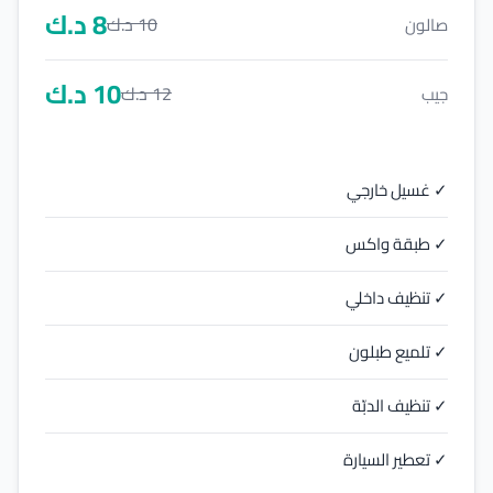
8
د.ك
10
د.ك
صالون
10
د.ك
12
د.ك
جيب
✓ غسيل خارجي
✓ طبقة واكس
✓ تنظيف داخلي
✓ تلميع طبلون
✓ تنظيف الدبّة
✓ تعطير السيارة