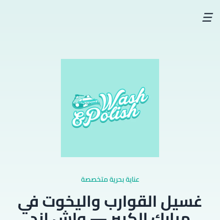
☰
عناية بحرية متخصصة
غسيل القوارب واليخوت في
مبارك الكبير — واش اند