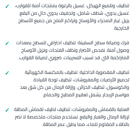
تنظيف وتلميع الهيكل: غسيل بالرغوة بمنتجات آمنة للقوارب،
غسيل يدوي، شطف شامل، وتجفيف يدوي خالٍ من البقع.
يزيل غبار الصحراء والأوساخ وتراكم الملح من جميع الأسطح
الخارجية.
فرك وصيانة سطح السفينة: تنظيف احترافي للسطح بمعدات
وصول آمنة. نفحص الأضرار ونظف الفتحات ونزيل الأوساخ
المتراكمة التي قد تسبب التسريبات. ضروري لصيانة القوارب.
تنظيف المقصورة الداخلية: تنظيف بالمكنسة الكهربائية
لجميع الأرضيات والمفروشات، تنظيف لوحة القيادة
والكونسول، تنظيف الخزائن، وإزالة الرمال من كل شق بعد
مواسم الإبحار. يشمل تعقيم المطبخ والحمام.
العناية بالقماش والمفروشات: تنظيف لطيف لقماش المظلة
لإزالة الرمال والغبار والبقع. نستخدم منتجات متخصصة لا تضر
بالطلاء المقاوم للماء، مما يطيل عمر المظلة.