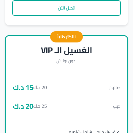
اتصل الآن
الأكثر طلباً
الغسيل الـ VIP
بدون بوليش
15
د.ك
20
د.ك
صالون
20
د.ك
25
د.ك
جيب
✓ غسيل خارجي شامل شامبو