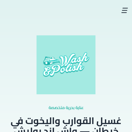
☰
عناية بحرية متخصصة
غسيل القوارب واليخوت في
خيطان — واش اند بوليش