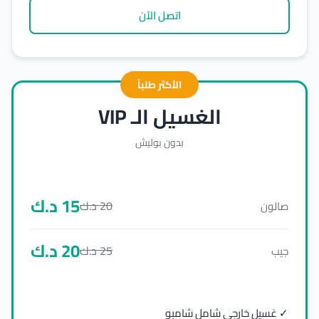
اتصل الآن
الأكثر طلباً
الغسيل الـ VIP
بدون بوليش
15
د.ك
20
د.ك
صالون
20
د.ك
25
د.ك
جيب
✓ غسيل خارجي شامل شامبو