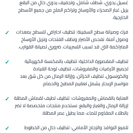
غسيل يدوي، شطف شامل، وتجفيف يدوي خالٍ من البقع.
يزيل غبار الصحراء والأوساخ وتراكم الملح من جميع الأسطح
الخارجية.
فرك وصيانة سطح السفينة: تنظيف احترافي للسطح بمعدات
وصول آمنة. نفحص الأضرار ونظف الفتحات ونزيل الأوساخ
المتراكمة التي قد تسبب التسريبات. ضروري لصيانة القوارب.
تنظيف المقصورة الداخلية: تنظيف بالمكنسة الكهربائية
لجميع الأرضيات والمفروشات، تنظيف لوحة القيادة
والكونسول، تنظيف الخزائن، وإزالة الرمال من كل شق بعد
مواسم الإبحار. يشمل تعقيم المطبخ والحمام.
العناية بالقماش والمفروشات: تنظيف لطيف لقماش المظلة
لإزالة الرمال والغبار والبقع. نستخدم منتجات متخصصة لا تضر
بالطلاء المقاوم للماء، مما يطيل عمر المظلة.
تلميع النوافذ والزجاج الأمامي: تنظيف خالٍ من الخطوط