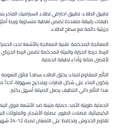
تطبيق الطلاء: تطبيق احترافي لطلاء السيراميك الفاخر 
طبقات رقيقة متعددة تضمن تغطية متساوية وربط أمثل. 
جزيئية دائمة مع سطح الطلاء.
المعالجة المحكمة: تقنية المعالجة بالأشعة تحت الحمر
الربط. درجة الحرارة والبيئة المحكمة تضمن الربط الجزيئ
لأقصى متانة وأداء لطبقة الحماية.
التأثير المقاوم للماء: يخلق الطلاء سطحاً فائق النعوم
يتكون الماء على شكل قطرات ويتدحرج بسهولة، آخذاً مع
هذا التأثير ذاتي التنظيف يجعل الصيانة أسهل بكثير.
الحماية طويلة الأمد: حماية متينة ضد الأشعة فوق البن
الكيميائية، فضلات الطيور، عصارة الأشجار، والملوثات الب
تقاوم الخدوش وتحافظ على اللمعان لمدة 12-24 شهراً مع العناية المناسبة.