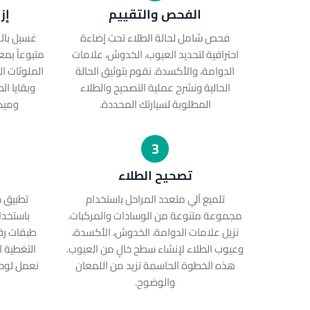
الفحص والتقييم
إز
فحص شامل لحالة الطلاء تحت إضاءة
غسيل بال
احترافية لتحديد العيوب، الخدوش، علامات
متبوعاً بمع
الدوامة، والأكسدة. نقوم بتوثيق الحالة
الملوثات ال
الحالية ونشرح عملية التصحيح والطلاء
وبقايا ال
المطلوبة لسيارتك المحددة.
وميكا
3
تصحيح الطلاء
تلميع آلي متعدد المراحل باستخدام
تطبيق د
مجموعة متنوعة من الوسادات والمركبات.
باستخدا
نزيل علامات الدوامة، الخدوش، الأكسدة،
طبقات رق
وعيوب الطلاء لإنشاء سطح خالٍ من العيوب.
التغطية ا
هذه الخطوة الحاسمة تزيد من اللمعان
نعمل لوحة
والوضوح.