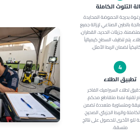
الة التلوث الكاملة
رغوة بدرجة الحموضة المحايدة
الجة بالطين الصناعي لإزالة جميع
متضمنة، جزيئات الحديد، القطران،
طلاء. يتم تنظيف السطح كيميائياً
نيكياً لضمان الربط الأمثل.
4
تطبيق الطلاء
قيق لطلاء السيراميك الفاخر
م تقنية نمط متقاطع محكم.
يقة ومتساوية متعددة تضمن
لكاملة والربط الجزيئي الصحيح.
 تلو الأخرى للحصول على نتائج
متسقة.