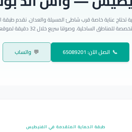
يطيس — واش اند بو
ة تحتاج عناية خاصة قرب شاطئ المسيلة والعدان. نقدم طبقة ا
خصصة للمناطق الساحلية. وصولنا سريع خلال 32 دقيقة لموقعك.
📞
اتصل الآن: 65089201
💬
واتساب
طبقة الحماية المتقدمة في الفنيطيس