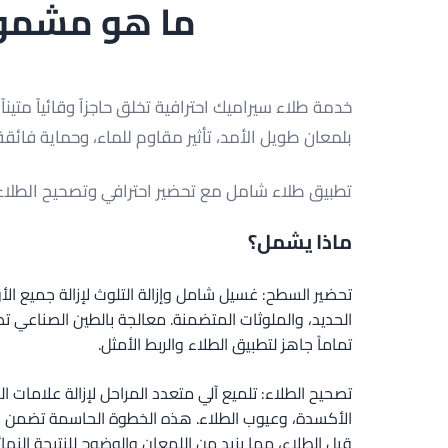
ما هو مشمول
خدمة طلاء سيراميك احترافية تخلق حاجزاً وقائياً متينا
بلمعان طويل الأمد، تأثير مقاوم للماء، وحماية فائقة
تطبيق طلاء شامل مع تحضير احترافي وتصحيح الطلاء ل
ماذا يشمل؟
تحضير السطح: غسيل شامل وإزالة التلوث لإزالة جميع الأو
الحديد، والملوثات المتضمنة. معالجة بالطين الصناع
تماماً جاهز لتطبيق الطلاء والربط الأمثل.
تصحيح الطلاء: تلميع آلي متعدد المراحل لإزالة علامات ا
الأكسدة، وعيوب الطلاء. هذه الخطوة الحاسمة تضمن سط
قبل الطلاء، مما يزيد من اللمعان والوضوح للنتيجة النهائ