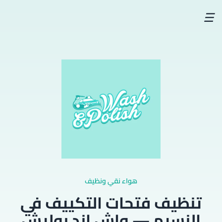
☰
هواء نقي ونظيف
تنظيف فتحات التكييف في
النسيم — واش اند بوليش