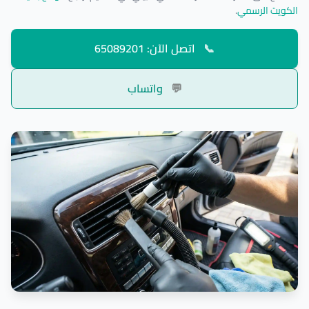
الكويت الرسمي
.
📞
اتصل الآن: 65089201
💬
واتساب