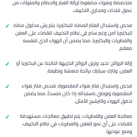
متخصصة وهواء مضغوط لإزالة الغبار والحطام والملوثات من
عمق فتحات ومجاري التكييف.
فحص واستبدال الفلتر المضاد للبكتيريا: يتم رش محلول مضاد
للبكتيريا آمن وغير سام في نظام التكييف للقضاء على العفن
والفطريات والبكتيريا، مما يضمن أن الهواء الذي تتنفسه
معقم.
إزالة الروائح: نحيد ونزيل الروائح الكريهة الناتجة عن البكتيريا أو
العفن، ونترك سيارتك برائحة منعشة ونظيفة.
فحص واستبدال فلتر هواء المقصورة: نفحص فلتر هواء
المقصورة ونوصي باستبداله إذا كان متسخاً، مما يضمن
تدفق الهواء والترشيح الأمثل.
معالجة العفن والفطريات: يتم تطبيق معالجات مستهدفة
للقضاء على أي نمو للعفن والفطريات في نظام التكييف،
ومنع عودتها.