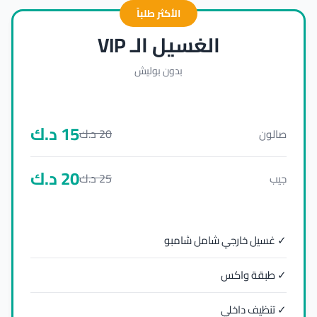
الأكثر طلباً
الغسيل الـ VIP
بدون بوليش
15
د.ك
20
د.ك
صالون
20
د.ك
25
د.ك
جيب
✓ غسيل خارجي شامل شامبو
✓ طبقة واكس
✓ تنظيف داخلي