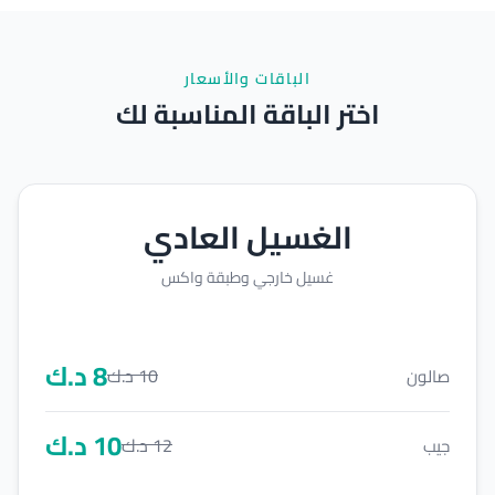
الباقات والأسعار
اختر الباقة المناسبة لك
الغسيل العادي
غسيل خارجي وطبقة واكس
8
د.ك
10
د.ك
صالون
10
د.ك
12
د.ك
جيب