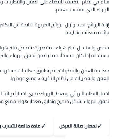
سام في نظام التكييف للقضاء على العفن والفطريات وال
الهواء الذي تتنفسه معقم.
إزالة الروائح: نحيد ونزيل الروائح الكريهة الناتجة عن البكتي
برائحة منعشة ونظيفة.
فحص واستبدال فلتر هواء المقصورة: نفحص فلتر هوا
باستبداله إذا كان متسخاً، مما يضمن تدفق الهواء والترش
معالجة العفن والفطريات: يتم تطبيق معالجات مستهدف
للعفن والفطريات في نظام التكييف، ومنع عودتها.
اختبار النظام النهائي ومعطر الهواء: نجري اختباراً نهائيا
تدفق الهواء بشكل صحيح ونطبق معطر هواء ممتع وطو
✓
✓
لمعان صالة العرض
مادة مانعة للتسرب و