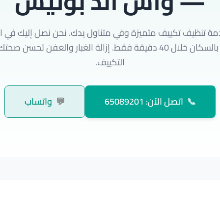
— واش اند بوليش
ة تنظيف تكييف متميزة وفي متناول يدك. نحن نصل إليك في 
السكنية المكتظة بالسكان خلال 40 دقيقة فقط. إزالة الغبار والعفن 
التكييف.
📞
اتصل الآن: 65089201
💬
واتساب