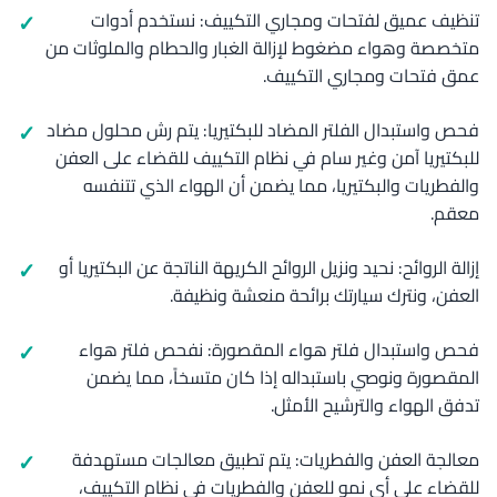
تنظيف عميق لفتحات ومجاري التكييف: نستخدم أدوات
متخصصة وهواء مضغوط لإزالة الغبار والحطام والملوثات من
عمق فتحات ومجاري التكييف.
فحص واستبدال الفلتر المضاد للبكتيريا: يتم رش محلول مضاد
للبكتيريا آمن وغير سام في نظام التكييف للقضاء على العفن
والفطريات والبكتيريا، مما يضمن أن الهواء الذي تتنفسه
معقم.
إزالة الروائح: نحيد ونزيل الروائح الكريهة الناتجة عن البكتيريا أو
العفن، ونترك سيارتك برائحة منعشة ونظيفة.
فحص واستبدال فلتر هواء المقصورة: نفحص فلتر هواء
المقصورة ونوصي باستبداله إذا كان متسخاً، مما يضمن
تدفق الهواء والترشيح الأمثل.
معالجة العفن والفطريات: يتم تطبيق معالجات مستهدفة
للقضاء على أي نمو للعفن والفطريات في نظام التكييف،