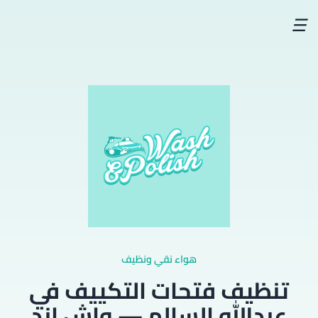
☰
هواء نقي ونظيف
تنظيف فتحات التكييف في
عبدالله السالم — واش اند