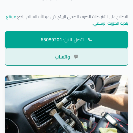
للاطلاع على اشتراطات الصرف الصحي البيئي في عبدالله السالم، راجع
موقع
بلدية الكويت الرسمي
.
📞
اتصل الآن: 65089201
💬
واتساب