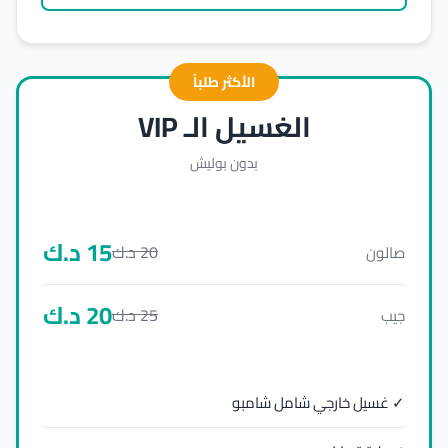
الأكثر طلباً
الغسيل الـ VIP
بدون بوليش
15
د.ك
20
د.ك
صالون
20
د.ك
25
د.ك
جيب
✓ غسيل خارجي شامل شامبو